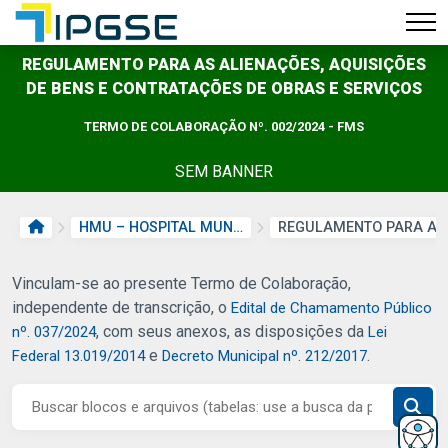
REGULAMENTO PARA AS ALIENAÇÕES, AQUISIÇÕES
DE BENS E CONTRATAÇÕES DE OBRAS E SERVIÇOS
TERMO DE COLABORAÇÃO Nº. 002/2024 - FMS
SEM BANNER
PÁGINA INICIAL
HMU – HOSPITAL MUNICIPAL UNIVERSITÁRIO
Vinculam-se ao presente Termo de Colaboração,
independente de transcrição, o
Edital de Chamamento Público
, com seus anexos, as disposições da
nº. 037/2024
Lei
e
.
Federal 13.019/2014
Decreto Municipal nº. 212/2017