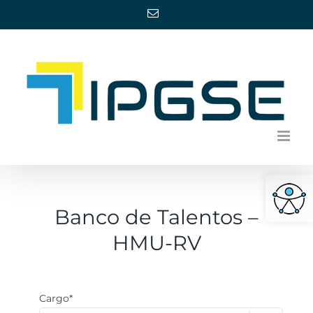
Ir
E-
mail
para
o
conteúdo
Barra de Ferra
Banco de Talentos –
HMU-RV
Cargo*