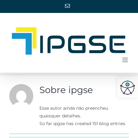
Ir
E-
mail
para
o
conteúdo
Barra de Ferra
Sobre
ipgse
Esse autor ainda não preencheu
quaisquer detalhes.
So far ipgse has created 151 blog entries.