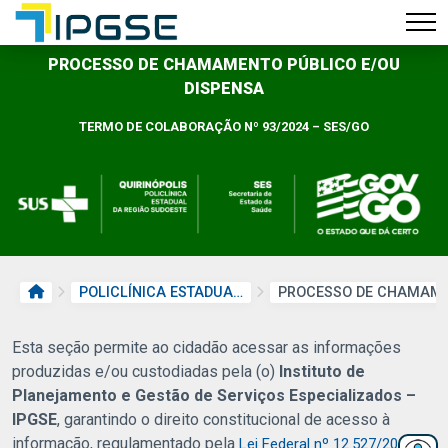
PROCESSO DE CHAMAMENTO PÚBLICO E/OU
DISPENSA
TERMO DE COLABORAÇÃO Nº 93/2024 – SES/GO
PÁGINA INICIAL
POLICLÍNICA ESTADUAL DA REGIÃO SUDOESTE – QUIRINÓPOLIS
Esta seção permite ao cidadão acessar as informações
produzidas e/ou custodiadas pela (o)
Instituto de
Planejamento e Gestão de Serviços Especializados –
IPGSE
, garantindo o direito constitucional de acesso à
informação, regulamentado pela
, e,
Lei Federal nº 12.527/2011