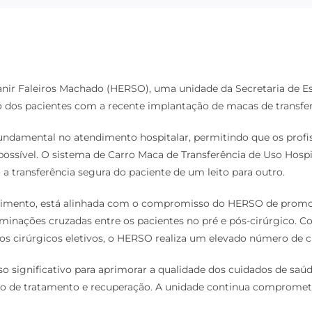
banir Faleiros Machado (HERSO), uma unidade da Secretaria de 
dos pacientes com a recente implantação de macas de transfer
damental no atendimento hospitalar, permitindo que os profiss
ssível. O sistema de Carro Maca de Transferência de Uso Hospita
a transferência segura do paciente de um leito para outro.
endimento, está alinhada com o compromisso do HERSO de promo
aminações cruzadas entre os pacientes no pré e pós-cirúrgico. 
 cirúrgicos eletivos, o HERSO realiza um elevado número de ci
so significativo para aprimorar a qualidade dos cuidados de saú
o de tratamento e recuperação. A unidade continua comprometi