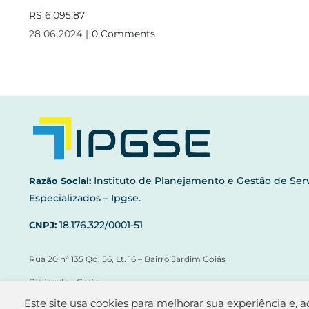
R$ 6.095,87
28 06 2024
|
0 Comments
Instituto de Planejamento e Gestão de Ser
Razão Social:
Especializados – Ipgse.
18.176.322/0001-51
CNPJ:
Rua 20 n° 135 Qd. 56, Lt. 16 – Bairro Jardim Goiás
Rio Verde – Goiás
Este site usa cookies para melhorar sua experiência e, 
CEP 75.903-320