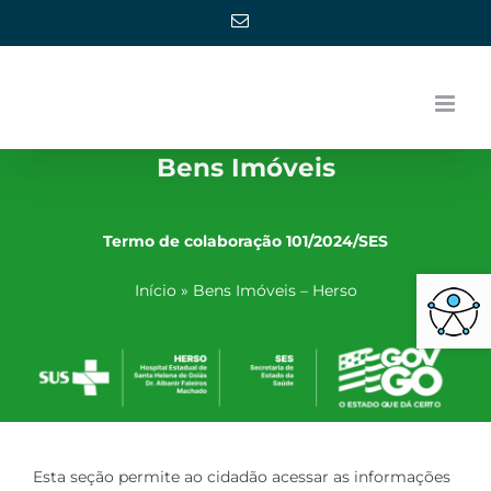
Ir
E-
mail
para
o
conteúdo
Bens Imóveis
Termo de colaboração 101/2024/SES
Barra de Ferra
Início
»
Bens Imóveis – Herso
Esta seção permite ao cidadão acessar as informações