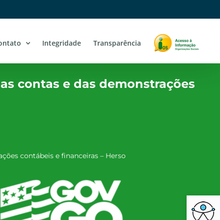
ontato
Integridade
Transparência
as contas e das demonstrações
ões contábeis e financeiras – Herso
Barra de Ferra