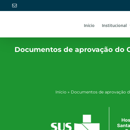
Ir
E-
mail
para
o
conteúdo
Início
Institucional
Documentos de aprovação do C
Início
»
Documentos de aprovação do 