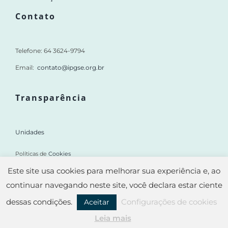
Contato
Telefone: 64 3624-9794
Email:
contato@ipgse.org.br
Transparência
Unidades
Políticas de
Cookies
Este site usa cookies para melhorar sua experiência e, ao
Mapa do Site
continuar navegando neste site, você declara estar ciente
dessas condições.
Configurações de cookies
Aceitar
© Copyright 2025 | Instituto de Planejamento e Gestão de Serviços
Leia mais
Especializados – IPGSE