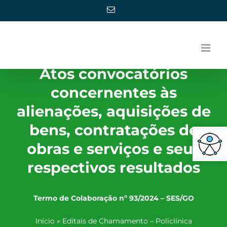
Ir
E-
mail
para
o
conteúdo
Atos convocatórios
concernentes às
alienações, aquisições de
Barra de Ferra
bens, contratações de
obras e serviços e seus
respectivos resultados
Termo de Colaboração nº 93/2024 – SES/GO
Início
»
Editais de Chamamento – Policlínica