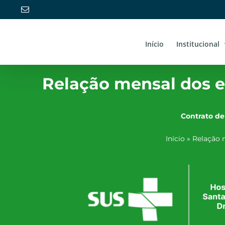
Ir
E-
mail
para
o
conteúdo
Início
Institucional
Relação mensal dos 
Contrato de
Início
»
Relação 