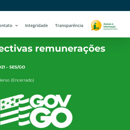
ontato
Integridade
Transparência
ectivas remunerações
021 – SES/GO
erso (Encerrado)