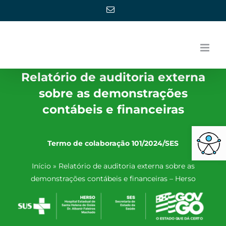
Ir
E-
mail
para
o
conteúdo
Relatório de auditoria externa
sobre as demonstrações
contábeis e financeiras
Barra de Ferra
Termo de colaboração 101/2024/SES
Início
»
Relatório de auditoria externa sobre as
demonstrações contábeis e financeiras – Herso