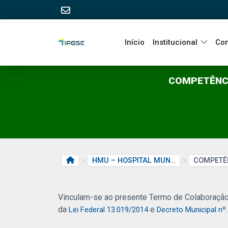
Início
Institucional
Co
COMPETÊNCI
PÁGINA INICIAL
HMU – HOSPITAL MUNICIPAL UNIVERSITÁRIO
Vinculam-se ao presente Termo de Colaboração,
da
e
Lei Federal 13.019/2014
Decreto Municipal nº