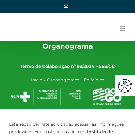
Ir
E-
mail
para
o
conteúdo
Organograma
Termo de Colaboração nº 93/2024 – SES/GO
Barra de Ferra
Início
»
Organogramas – Policínica
Esta seção permite ao cidadão acessar as informações
produzidas e/ou custodiadas pela (o)
Instituto de